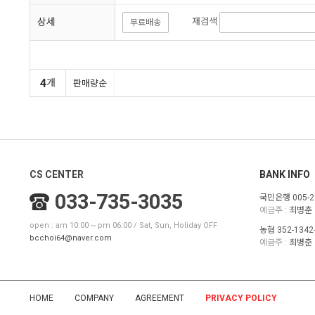
상세
재검색
무료배송
4
개
판매량순
CS CENTER
BANK INFO
033-735-3035
국민은행 005-21
예금주 :
최병춘
open : am 10:00 ~ pm 06:00 / Sat, Sun, Holiday OFF
농협 352-1342-
bcchoi64@naver.com
예금주 :
최병춘
HOME
COMPANY
AGREEMENT
PRIVACY POLICY